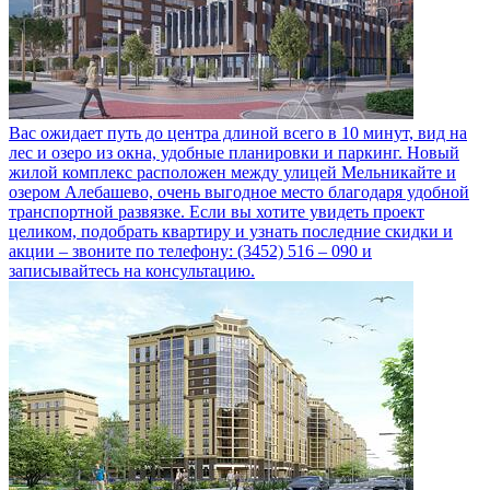
Вас ожидает путь до центра длиной всего в 10 минут, вид на
лес и озеро из окна, удобные планировки и паркинг. Новый
жилой комплекс расположен между улицей Мельникайте и
озером Алебашево, очень выгодное место благодаря удобной
транспортной развязке. Если вы хотите увидеть проект
целиком, подобрать квартиру и узнать последние скидки и
акции – звоните по телефону: (3452) 516 – 090 и
записывайтесь на консультацию.