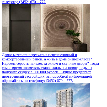
телефону: (3452) 670 – 777.
Давно мечтаете переехать в перспективный и
комфортабельный район, а жить в доме бизнес-класса?
Надоела серость панелек за окном и скучные дворы? Тогда
самое время променять старое жилье на новое, ведь вы
получите скидку в 500 000 рублей. Акцию предлагает
проверенный застройщик, за подробной информацией
обращайтесь по телефону: (3452) 670 – 777.