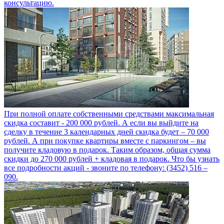
консультацию.
При полной оплате собственными средствами максимальная
скидка составит - 200 000 рублей. А если вы выйдите на
сделку в течение 3 календарных дней скидка будет – 70 000
рублей. А при покупке квартиры вместе с паркингом – вы
получите кладовую в подарок. Таким образом, общая сумма
скидки до 270 000 рублей + кладовая в подарок. Что бы узнать
все подробности акций - звоните по телефону: (3452) 516 –
090.