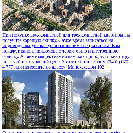
При покупке двухкомнатной или трехкомнатной квартиры вы
получите хорошую скидку. Самое время записаться на
индивидуальную экскурсию к нашим специалистам. Вам
покажут район, придомовую территорию и внутреннюю
отделку. А также мы расскажем вам, как приобрести квартиру
по самой оптимальной цене. Звоните по телефону: (3452) 670
– 777 или приходите по адресу: Минская, дом 102.
Отличная акция для тех, кто ценит пространство и комфорт.