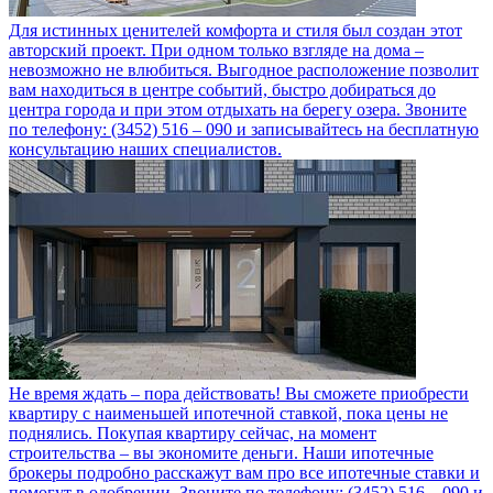
Для истинных ценителей комфорта и стиля был создан этот
авторский проект. При одном только взгляде на дома –
невозможно не влюбиться. Выгодное расположение позволит
вам находиться в центре событий, быстро добираться до
центра города и при этом отдыхать на берегу озера. Звоните
по телефону: (3452) 516 – 090 и записывайтесь на бесплатную
консультацию наших специалистов.
Не время ждать – пора действовать! Вы сможете приобрести
квартиру с наименьшей ипотечной ставкой, пока цены не
поднялись. Покупая квартиру сейчас, на момент
строительства – вы экономите деньги. Наши ипотечные
брокеры подробно расскажут вам про все ипотечные ставки и
помогут в одобрении. Звоните по телефону: (3452) 516 – 090 и