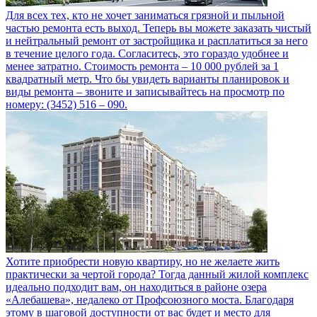
Для всех тех, кто не хочет заниматься грязной и пыльной
частью ремонта есть выход. Теперь вы можете заказать чистый
и нейтральный ремонт от застройщика и расплатиться за него
в течение целого года. Согласитесь, это гораздо удобнее и
менее затратно. Стоимость ремонта – 10 000 рублей за 1
квадратный метр. Что бы увидеть варианты планировок и
виды ремонта – звоните и записывайтесь на просмотр по
номеру: (3452) 516 – 090.
Хотите приобрести новую квартиру, но не желаете жить
практически за чертой города? Тогда данный жилой комплекс
идеально подходит вам, он находиться в районе озера
«Алебашева», недалеко от Профсоюзного моста. Благодаря
этому в шаговой доступности от вас будет и место для