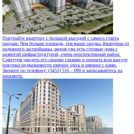
Покупайте квартиру с большой выгодой с самого старта
продаж. Чем больше площадь, тем выше скидка. Квартиры от
надежного застройщика, рядом уже есть готовые дома с
развитой инфраструктурой, очень перспективный район.
Советуем увидеть его своими глазами и оценить всю выгоду
покупки недвижимости именно здесь и именно с нами.
Звоните по телефону: (3452) 516 – 090 и записывайтесь на
просмотр.