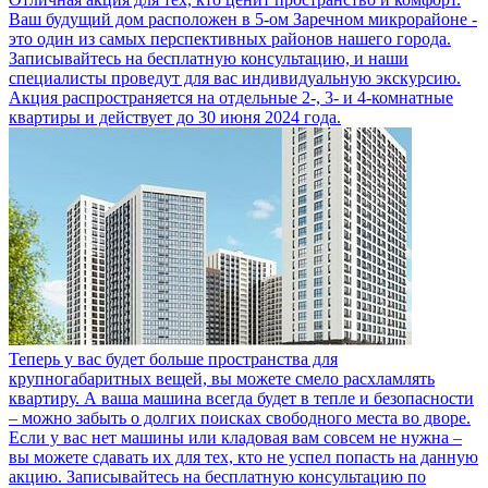
Ваш будущий дом расположен в 5-ом Заречном микрорайоне -
это один из самых перспективных районов нашего города.
Записывайтесь на бесплатную консультацию, и наши
специалисты проведут для вас индивидуальную экскурсию.
Акция распространяется на отдельные 2-, 3- и 4-комнатные
квартиры и действует до 30 июня 2024 года.
Теперь у вас будет больше пространства для
крупногабаритных вещей, вы можете смело расхламлять
квартиру. А ваша машина всегда будет в тепле и безопасности
– можно забыть о долгих поисках свободного места во дворе.
Если у вас нет машины или кладовая вам совсем не нужна –
вы можете сдавать их для тех, кто не успел попасть на данную
акцию. Записывайтесь на бесплатную консультацию по