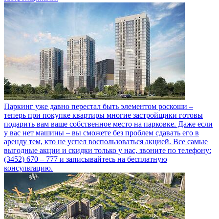
Паркинг уже давно перестал быть элементом роскоши –
теперь при покупке квартиры многие застройщики готовы
подарить вам ваше собственное место на парковке. Даже если
у вас нет машины – вы сможете без проблем сдавать его в
аренду тем, кто не успел воспользоваться акцией. Все самые
выгодные акции и скидки только у нас, звоните по телефону:
(3452) 670 – 777 и записывайтесь на бесплатную
консультацию.