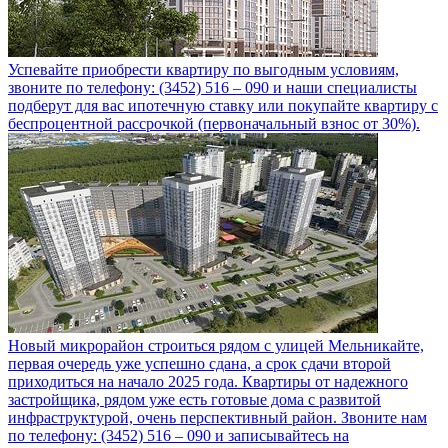
Успевайте приобрести квартиру по выгодным условиям,
звоните по телефону: (3452) 516 – 090 и наши специалисты
подберут для вас ипотечную ставку или покупайте квартиру с
беспроцентной рассрочкой (первоначальный взнос от 30%).
Новый микрорайон строиться рядом с улицей Мельникайте,
первая очередь уже успешно сдана, а срок сдачи второй
приходиться на начало 2025 года. Квартиры от надежного
застройщика, рядом уже есть готовые дома с развитой
инфраструктурой, очень перспективный район. Звоните нам
по телефону: (3452) 516 – 090 и записывайтесь на