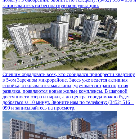
записывайтесь на бесплатную консультацию.
Спешим обрадовать всех, кто собирался приобрести квартиру
в 5-ом Заречном микрорайоне. Здесь уже ведется активная
стройка, открываются магазины, улучшается транспортная
развязка, появляются новые жилые комплексы. В шаговой
доступности озера и парки, а до центра города можно будет
добраться за 10 минут. Звоните нам по телефону: (3452) 516 –
090 и записывайтесь на просмотр.