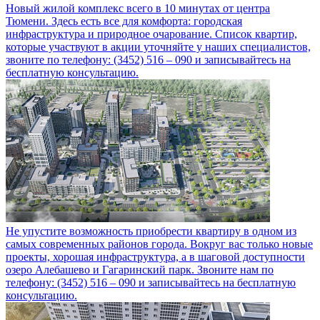
Новый жилой комплекс всего в 10 минутах от центра
Тюмени. Здесь есть все для комфорта: городская
инфраструктура и природное очарование. Список квартир,
которые участвуют в акции уточняйте у наших специалистов,
звоните по телефону: (3452) 516 – 090 и записывайтесь на
бесплатную консультацию.
Не упустите возможность приобрести квартиру в одном из
самых современных районов города. Вокруг вас только новые
проекты, хорошая инфраструктура, а в шаговой доступности
озеро Алебашево и Гагаринский парк. Звоните нам по
телефону: (3452) 516 – 090 и записывайтесь на бесплатную
консультацию.