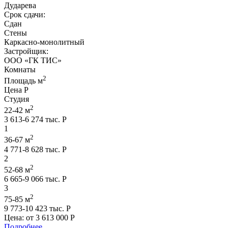
Дударева
Срок сдачи:
Сдан
Стены
Каркасно-монолитный
Застройщик:
ООО «ГК ТИС»
Комнаты
2
Площадь м
Цена Р
Студия
2
22-42 м
3 613-6 274 тыс. Р
1
2
36-67 м
4 771-8 628 тыс. Р
2
2
52-68 м
6 665-9 066 тыс. Р
3
2
75-85 м
9 773-10 423 тыс. Р
Цена: от
3 613 000 Р
Подробнее