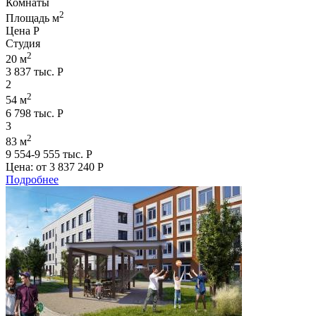
Комнаты
2
Площадь м
Цена Р
Студия
2
20 м
3 837 тыс. Р
2
2
54 м
6 798 тыс. Р
3
2
83 м
9 554-9 555 тыс. Р
Цена: от
3 837 240 Р
Подробнее