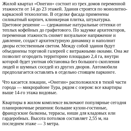
Жилой квартал «Онегин» состоит из трех домов переменной
этажности от 14 до 23 этажей. Здания строятся по монолитно-
каркасной технологии. В отделке фасада применены
силикатный кирпич, клинкерная плитка, штукатурка.
Цветовое решение — сдержанные натуральные оттенки от
теплых кофейных до графитового. По задумке архитекторов,
переменная этажность снимет визуальное напряжение и
давление, создаст архитектурную динамику и наполнит
дворы естественным светом. Между собой здания будут
объединены торговой галереей с витражными окнами. Она же
позволит огородить территорию площадью 2,4 га, внутри
которой будет уютная обстановка без большого скопления
людей и шумных соседей из других дворов. Автомобили
предполагается оставлять в отдельно стоящем паркинге.
Что касается локации, «Онегин» расположился в тихой части
города — микрорайоне Тура, рядом с озером: все квартиры
выше 14-го этажа видовые.
Квартиры в жилом комплексе включают популярные сегодня
планировочные решения: большие кухни-гостиные,
французские балконы, террасы, ниши для кладовых или
гардеробных. Высота потолков составляет 2,55 м, на
последнем этаже — 3 метра.