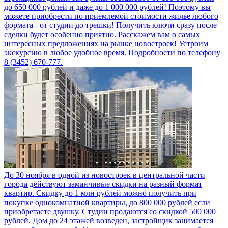
до 650 000 рублей и даже до 1 000 000 рублей! Поэтому вы
можете приобрести по приемлемой стоимости жилье любого
формата - от студии до трешки! Получить ключи сразу после
сделки будет особенно приятно. Расскажем вам о самых
интересных предложениях на рынке новостроек! Устроим
экскурсию в любое удобное время. Подробности по телефону
8 (3452) 670-777.
До 30 ноября в одной из новостроек в центральной части
города действуют заманчивые скидки на разный формат
квартир. Скидку до 1 млн рублей можно получить при
покупке однокомнатной квартиры, до 800 000 рублей если
приобретаете двушку. Студии продаются со скидкой 500 000
рублей. Дом до 24 этажей возведен, застройщик занимается