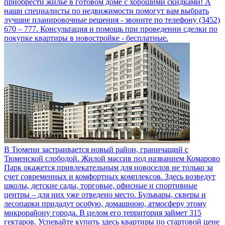
приобрести жилье в готовом доме с хорошими скидками! А
наши специалисты по недвижимости помогут вам выбрать
лучшие планировочные решения - звоните по телефону (3452)
670 – 777. Консультация и помощь при проведении сделки по
покупке квартиры в новостройке - бесплатные.
В Тюмени застраивается новый район, граничащий с
Тюменской слободой. Жилой массив под названием Комарово
Парк окажется привлекательным для новоселов не только за
счет современных и комфортных комплексов. Здесь возведут
школы, детские сады, торговые, офисные и спортивные
центры – для них уже отведено место. Бульвары, скверы и
лесопарки придадут особую, домашнюю, атмосферу этому
микрорайону города. В целом его территория займет 315
гектаров. Успевайте купить здесь квартиры по стартовой цене