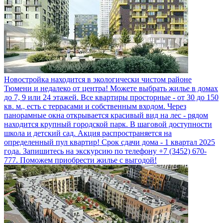
Новостройка находится в экологически чистом районе
Тюмени и недалеко от центра! Можете выбрать жилье в домах
до 7, 9 или 24 этажей. Все квартиры просторные - от 30 до 150
кв. м., есть с террасами и собственным входом. Через
панорамные окна открывается красивый вид на лес - рядом
находится крупный городской парк. В шаговой доступности
школа и детский сад. Акция распространяется на
определенный пул квартир! Срок сдачи дома - 1 квартал 2025
года. Запишитесь на экскурсию по телефону +7 (3452) 670-
777. Поможем приобрести жилье с выгодой!