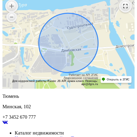
Работает на API 2ГИС
Лицензионное соглашение
Открыть в 2ГИС
Для корректной работы Raster JS API нужен ключ. Помощь:
api@2gis.ru
Тюмень
Минская, 102
+7 3452 670 777
Каталог недвижимости