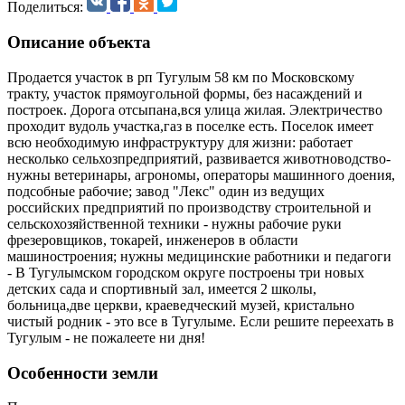
Поделиться:
Описание объекта
Продается участок в рп Тугулым 58 км по Московскому
тракту, участок прямоугольной формы, без насаждений и
построек. Дорога отсыпана,вся улица жилая. Электричество
проходит вудоль участка,газ в поселке есть. Поселок имеет
всю необходимую инфраструктуру для жизни: работает
несколько сельхозпредприятий, развивается животноводство-
нужны ветеринары, агрономы, операторы машинного доения,
подсобные рабочие; завод "Лекс" один из ведущих
российских предприятий по производству строительной и
сельскохозяйственной техники - нужны рабочие руки
фрезеровщиков, токарей, инженеров в области
машиностроения; нужны медицинские работники и педагоги
- В Тугулымском городском округе построены три новых
детских сада и спортивный зал, имеется 2 школы,
больница,две церкви, краеведческий музей, кристально
чистый родник - это все в Тугулыме. Если решите переехать в
Тугулым - не пожалеете ни дня!
Особенности земли