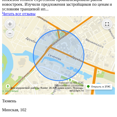
новостроек. Изучили предложения застройщиков по ценам и
условиям траншевой ип...
Читать все отзывы
Работает на API 2ГИС
Лицензионное соглашение
Открыть в 2ГИС
Для корректной работы Raster JS API нужен ключ. Помощь:
api@2gis.ru
Тюмень
Минская, 102