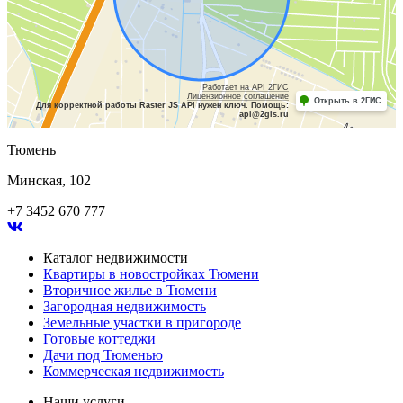
Работает на API 2ГИС
Лицензионное соглашение
Открыть в 2ГИС
Для корректной работы Raster JS API нужен ключ. Помощь:
api@2gis.ru
Тюмень
Минская, 102
+7 3452 670 777
Каталог недвижимости
Квартиры в новостройках Тюмени
Вторичное жилье в Тюмени
Загородная недвижимость
Земельные участки в пригороде
Готовые коттеджи
Дачи под Тюменью
Коммерческая недвижимость
Наши услуги