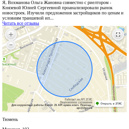
Я, Вохманова Ольга Жановна совместно с риелтором -
Князевой Юлией Сергеевной проанализировали рынок
новостроек. Изучили предложения застройщиков по ценам и
условиям траншевой ип...
Читать все отзывы
Работает на API 2ГИС
Лицензионное соглашение
Открыть в 2ГИС
Для корректной работы Raster JS API нужен ключ. Помощь:
api@2gis.ru
Тюмень