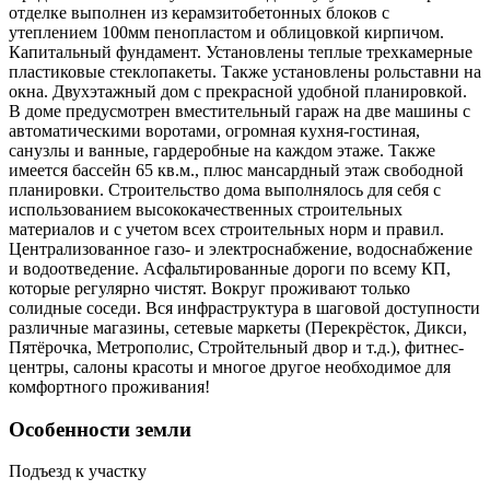
отделке выполнен из керамзитобетонных блоков с
утеплением 100мм пенопластом и облицовкой кирпичом.
Капитальный фундамент. Установлены теплые трехкамерные
пластиковые стеклопакеты. Также установлены рольставни на
окна. Двухэтажный дом с прекрасной удобной планировкой.
В доме предусмотрен вместительный гараж на две машины с
автоматическими воротами, огромная кухня-гостиная,
санузлы и ванные, гардеробные на каждом этаже. Также
имеется бассейн 65 кв.м., плюс мансардный этаж свободной
планировки. Строительство дома выполнялось для себя с
использованием высококачественных строительных
материалов и с учетом всех строительных норм и правил.
Централизованное газо- и электроснабжение, водоснабжение
и водоотведение. Асфальтированные дороги по всему КП,
которые регулярно чистят. Вокруг проживают только
солидные соседи. Вся инфраструктура в шаговой доступности
различные магазины, сетевые маркеты (Перекрёсток, Дикси,
Пятёрочка, Метрополис, Стройтельный двор и т.д.), фитнес-
центры, салоны красоты и многое другое необходимое для
комфортного проживания!
Особенности земли
Подъезд к участку