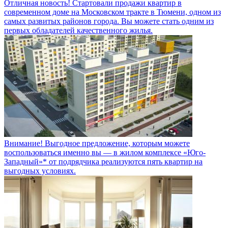
Отличная новость! Стартовали продажи квартир в
современном доме на Московском тракте в Тюмени, одном из
самых развитых районов города. Вы можете стать одним из
первых обладателей качественного жилья.
Внимание! Выгодное предложение, которым можете
воспользоваться именно вы — в жилом комплексе «Юго-
Западный»* от подрядчика реализуются пять квартир на
выгодных условиях.