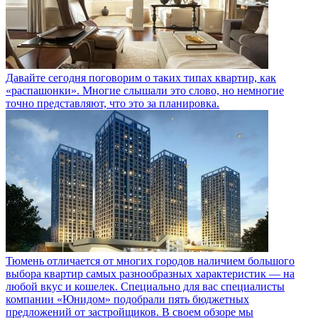
Давайте сегодня поговорим о таких типах квартир, как
«распашонки». Многие слышали это слово, но немногие
точно представляют, что это за планировка.
Тюмень отличается от многих городов наличием большого
выбора квартир самых разнообразных характеристик — на
любой вкус и кошелек. Специально для вас специалисты
компании «Юнидом» подобрали пять бюджетных
предложений от застройщиков. В своем обзоре мы