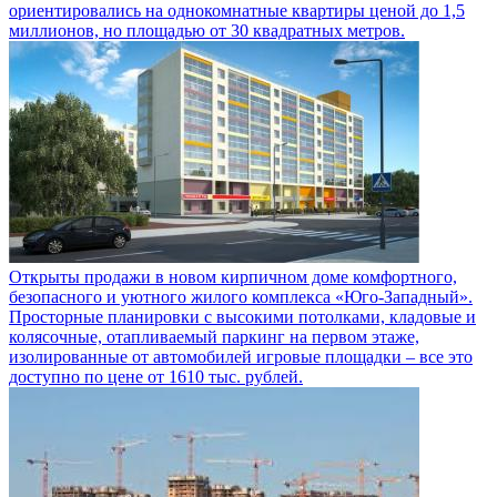
ориентировались на однокомнатные квартиры ценой до 1,5
миллионов, но площадью от 30 квадратных метров.
Открыты продажи в новом кирпичном доме комфортного,
безопасного и уютного жилого комплекса «Юго-Западный».
Просторные планировки с высокими потолками, кладовые и
колясочные, отапливаемый паркинг на первом этаже,
изолированные от автомобилей игровые площадки – все это
доступно по цене от 1610 тыс. рублей.