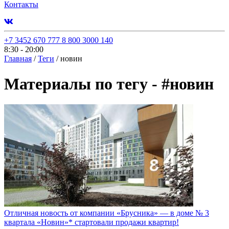
Контакты
+7 3452 670 777
8 800 3000 140
8:30 - 20:00
Главная
/
Теги
/
новин
Материалы по тегу -
#
новин
Отличная новость от компании «Брусника» — в доме № 3
квартала «Новин»* стартовали продажи квартир!