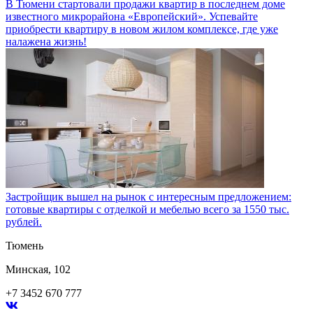
В Тюмени стартовали продажи квартир в последнем доме
известного микрорайона «Европейский». Успевайте
приобрести квартиру в новом жилом комплексе, где уже
налажена жизнь!
Застройщик вышел на рынок с интересным предложением:
готовые квартиры с отделкой и мебелью всего за 1550 тыс.
рублей.
Тюмень
Минская, 102
+7 3452 670 777