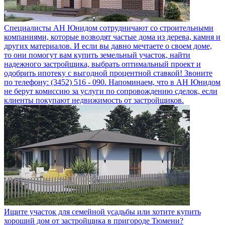
Специалисты АН Юнидом сотрудничают со строительными
компаниями, которые возводят частые дома из дерева, камня и
других материалов. И если вы давно мечтаете о своем доме,
то они помогут вам купить земельный участок, найти
надежного застройщика, выбрать оптимальный проект и
одобрить ипотеку с выгодной процентной ставкой! Звоните
по телефону: (3452) 516 - 090. Напоминаем, что в АН Юнидом
не берут комиссию за услуги по сопровождению сделок, если
клиенты покупают недвижимость от застройщиков.
Ищите участок для семейной усадьбы или хотите купить
хороший дом от застройщика в пригороде Тюмени?