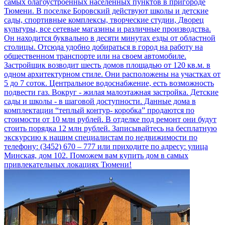
самых благоустроенных населенных пунктов в пригороде
Тюмени. В поселке Боровский действуют школы и детские
сады, спортивные комплексы, творческие студии, Дворец
культуры, все сетевые магазины и различные производства.
Он находится буквально в десяти минутах езды от областной
столицы. Отсюда удобно добираться в город на работу на
общественном транспорте или на своем автомобиле.
Застройщик возводит шесть домов площадью от 120 кв.м. в
одном архитектурном стиле. Они расположены на участках от
5 до 7 соток. Центральное водоснабжение, есть возможность
подвести газ. Вокруг - жилая малоэтажная застройка. Детские
сады и школы - в шаговой доступности. Данные дома в
комплектации “теплый контур- коробка” продаются по
стоимости от 10 млн рублей. В отделке под ремонт они будут
стоить порядка 12 млн рублей. Записывайтесь на бесплатную
экскурсию к нашим специалистам по недвижимости по
телефону: (3452) 670 – 777 или приходите по адресу: улица
Минская, дом 102. Поможем вам купить дом в самых
привлекательных локациях Тюмени!