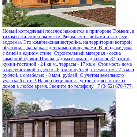
Новый коттеджный поселок находится в пригороде Тюмени, в
тихом и живописном месте. Рядом лес с грибами и ягодами,
водоемы. Это комплексная застройка, на территории которой
обустроят два парка с детскими площадками. В продаже дома
с баней в едином стиле. Строительный материал - сосна
камерной сушки. Площадь дома формата два плюс 87,5 кв.м.,
кухни-гостиной - 24 кв.м., террасы - 17 кв.м. Стоимость дома
в предчистовой отделке - 6,5 млн рублей, с ремонтом - 7,5 млн
рублей, а с мебелью - 8 млн. рублей. С учетом земельного
участка 6 соток! Наши специалисты устроят для вас показ
домов в любое время. Звоните по телефону +7 (3452) 670-777.