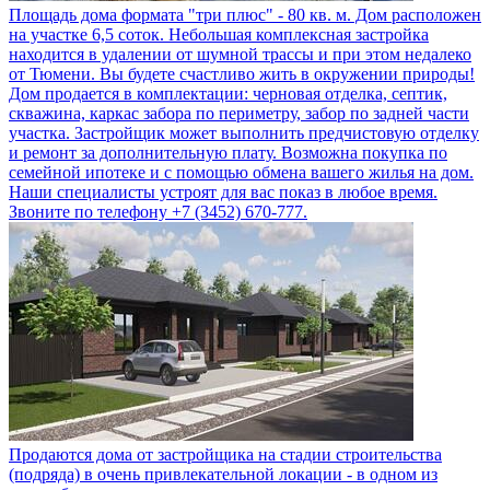
Площадь дома формата "три плюс" - 80 кв. м. Дом расположен
на участке 6,5 соток. Небольшая комплексная застройка
находится в удалении от шумной трассы и при этом недалеко
от Тюмени. Вы будете счастливо жить в окружении природы!
Дом продается в комплектации: черновая отделка, септик,
скважина, каркас забора по периметру, забор по задней части
участка. Застройщик может выполнить предчистовую отделку
и ремонт за дополнительную плату. Возможна покупка по
семейной ипотеке и с помощью обмена вашего жилья на дом.
Наши специалисты устроят для вас показ в любое время.
Звоните по телефону +7 (3452) 670-777.
Продаются дома от застройщика на стадии строительства
(подряда) в очень привлекательной локации - в одном из