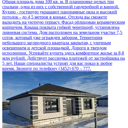
Общая площадь дома 100 кв. м. В планировке целых три
спальни, одна из них с собственной гардеробной и ванной.
Кухню - гостиную украшают панорамные окна и высокий
потолок - до 4,5 метров в коньке. Отсюда вы сможете
выходить на уютную террасу. Фасад облицован керамическим
кирпичом. Крыша покрыта гибкой черепицей, установлена
ливневая система. Дом расположен на земельном участке 7,5
соток, который уже огражден забором. Территория
небольшого загородного квартала закрытая, с уличным
освещением и детской площадкой. Дороги в твердом
исполнении. Успевайте купить здесь комфортное жилье за 8,8
млн рублей. Действует рассрочка платежей от застройщика на
5 лет. Наши специалисты устроят для вас показ в любое
время. Звоните по телефону (3452) 670 – 777.