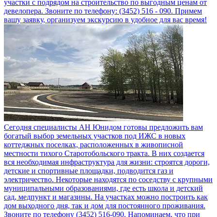
участки с подрядом на строительство по выгодным ценам от
девелопера. Звоните по телефону: (3452) 516 - 090. Примем
вашу заявку, организуем экскурсию в удобное для вас время!
Сегодня специалисты АН Юнидом готовы предложить вам
богатый выбор земельных участков под ИЖС в новых
коттеджных поселках, расположенных в живописной
местности тихого Старотобольского тракта. В них создается
вся необходимая инфраструктура для жизни: строятся дороги,
детские и спортивные площадки, подводится газ и
электричество. Некоторые находятся по соседству с крупными
муниципальными образованиями, где есть школа и детский
сад, медпункт и магазины. На участках можно построить как
дом выходного дня, так и дом для постоянного проживания.
Звоните по телефону (3452) 516-090. Напоминаем, что при