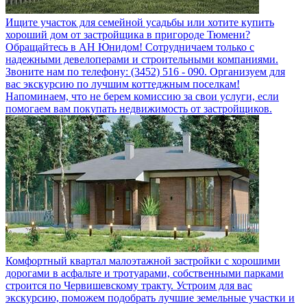
Ищите участок для семейной усадьбы или хотите купить
хороший дом от застройщика в пригороде Тюмени?
Обращайтесь в АН Юнидом! Сотрудничаем только с
надежными девелоперами и строительными компаниями.
Звоните нам по телефону: (3452) 516 - 090. Организуем для
вас экскурсию по лучшим коттеджным поселкам!
Напоминаем, что не берем комиссию за свои услуги, если
помогаем вам покупать недвижимость от застройщиков.
Комфортный квартал малоэтажной застройки с хорошими
дорогами в асфальте и тротуарами, собственными парками
строится по Червишевскому тракту. Устроим для вас
экскурсию, поможем подобрать лучшие земельные участки и