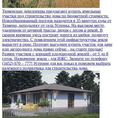
Тюменские девелоперы предлагают купить земельные
участки под строительство дома по бюджетной стоимости.
Новообразованный поселок находится в 35 минутах езды от
Тюмени, неподалеку от села Успенка. На высоком месте,
удаленном от шумной трассы, рядом с лесом и рекой. В
скором времени здесь построят дороги из щебня, подведут
электричество. С появлением этой инфраструктуры земля
вырастет в цене. Поэтому выгоднее купить участок для дачи
или загородного дома прямо сейчас - на старте продаж!
Размер участков с хорошей плодородной землей - от 5 до 8
соток. Назначение земли - для ИЖС. Звоните по телефону
(3452) 670 – 777! Устроим для вас показ и поможем выбрать
надежного подрядчика для строительства дома.