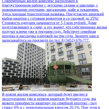
Современный жилой комплекс расположен в
благоустроенном районе с детскими садами и школами, с
развивающими центрами, магазинами, кафе и пекарнями.
Здесь хорошая транспортная развязка. Представлен широкий
выбор квартир с готовым ремонтом и со скидкой до 25%!
Стоимость однушек начинается от 5,3 млн рублей. Дома
подготавливают к сдаче, а это значит, что собственники жилья
получат ключи уже в текущем году. Действует семейная
ипотека и рассрочка платежей на три года. Звоните нам и
записывайтесь на просмотр по тел. 8 (3452) 670-777.
В новом жилом комплексе, который будет введен в
эксплуатацию уже в первом квартале будущего года, вы
можете приобрести квартиру по семейной ипотеке - под
ставку 6% и с первоначальным взносом 20,1%. При этом в