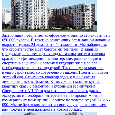
Застройщик предлагает комфортное жилье по стоимости от 3
050 000 рублей. В течение ближайших лет в данной локации
вырастет целых 24 дома разной этажности. Мы наблюдаем,
что строительство идет быстрыми темпами. В зданиях
предусмотрены помещения под магазины, аптеки, салоны
красоты, кафе, пекарни и кондитерские, развивающие и
спортивные центры. Поэтому у будущих жильцов все
необходимое окажется под рукой. Также внутри квартала
начато строительство современной школы. Появится и свой
детский сад. Стоимость квартир здесь одна из самых
демократичных в Тюмени. К тому же вы можете купить
квартиру сразу с ремонтом и кухонным гарнитуром!
Специалисты АН Юнидом готовы организовать для вас
экскурсию и подобрать интересные планировки жилья и
коммерческих помещений. Звоните по телефону: (3452) 516 -
090. Мы не берем комиссию за свои услуги, если помогаем
вам покупать недвижимость в новостройках.