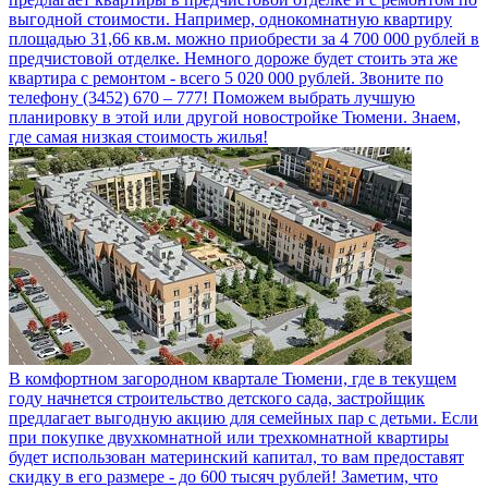
выгодной стоимости. Например, однокомнатную квартиру
площадью 31,66 кв.м. можно приобрести за 4 700 000 рублей в
предчистовой отделке. Немного дороже будет стоить эта же
квартира с ремонтом - всего 5 020 000 рублей. Звоните по
телефону (3452) 670 – 777! Поможем выбрать лучшую
планировку в этой или другой новостройке Тюмени. Знаем,
где самая низкая стоимость жилья!
В комфортном загородном квартале Тюмени, где в текущем
году начнется строительство детского сада, застройщик
предлагает выгодную акцию для семейных пар с детьми. Если
при покупке двухкомнатной или трехкомнатной квартиры
будет использован материнский капитал, то вам предоставят
скидку в его размере - до 600 тысяч рублей! Заметим, что