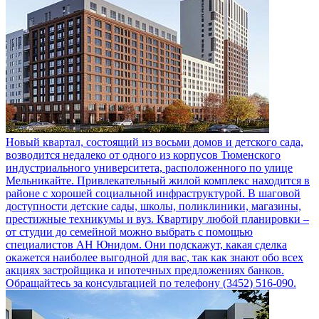
Новый квартал, состоящий из восьми домов и детского сада,
возводится недалеко от одного из корпусов Тюменского
индустриального университета, расположенного по улице
Мельникайте. Привлекательный жилой комплекс находится в
районе с хорошей социальной инфраструктурой. В шаговой
доступности детские сады, школы, поликлиники, магазины,
престижные техникумы и вуз. Квартиру любой планировки –
от студии до семейной можно выбрать с помощью
специалистов АН Юнидом. Они подскажут, какая сделка
окажется наиболее выгодной для вас, так как знают обо всех
акциях застройщика и ипотечных предложениях банков.
Обращайтесь за консультацией по телефону (3452) 516-090.