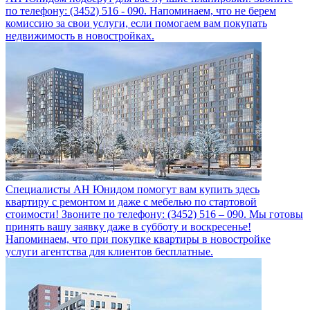
по телефону: (3452) 516 - 090. Напоминаем, что не берем
комиссию за свои услуги, если помогаем вам покупать
недвижимость в новостройках.
Специалисты АН Юнидом помогут вам купить здесь
квартиру с ремонтом и даже с мебелью по стартовой
стоимости! Звоните по телефону: (3452) 516 – 090. Мы готовы
принять вашу заявку даже в субботу и воскресенье!
Напоминаем, что при покупке квартиры в новостройке
услуги агентства для клиентов бесплатные.