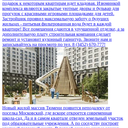
подарок к некоторым квартирам идет кладовая. Изюминкой
комплекса являются закрытые уютные дворы и бульвар для
прогулок с красивыми игровыми площадками для детей.
Застройщик проявил максимальную заботу о будущих
жильцах - питьевая фильтрованная вода будет в каждой
квартире! Все помещения сдаются в улучшенной отделке, а за
дополнительную плату строительная компания сделает
ремонт и установит кухонный гарнитур. Звоните нам и
записывайтесь на просмотр по тел. 8 (3452) 670-777!
Новый жилой массив Тюмени появится неподалеку от
поселка Московский, где вскоре откроется современная
школа-сад. Да и в самом квартале отведен земельный участок
под образовательные учреждения. А по соседству построят