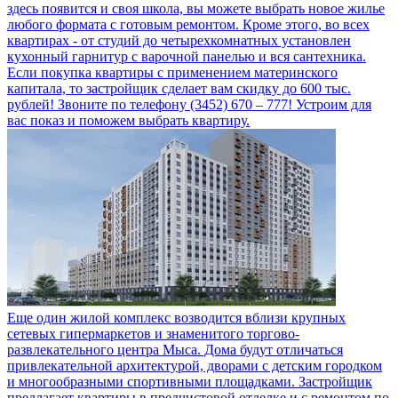
здесь появится и своя школа, вы можете выбрать новое жилье
любого формата с готовым ремонтом. Кроме этого, во всех
квартирах - от студий до четырехкомнатных установлен
кухонный гарнитур с варочной панелью и вся сантехника.
Если покупка квартиры с применением материнского
капитала, то застройщик сделает вам скидку до 600 тыс.
рублей! Звоните по телефону (3452) 670 – 777! Устроим для
вас показ и поможем выбрать квартиру.
Еще один жилой комплекс возводится вблизи крупных
сетевых гипермаркетов и знаменитого торгово-
развлекательного центра Мыса. Дома будут отличаться
привлекательной архитектурой, дворами с детским городком
и многообразными спортивными площадками. Застройщик
предлагает квартиры в предчистовой отделке и с ремонтом по