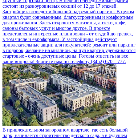
крупный торговый центр. В первой очереди жилые здания
состоят из разноуровневых секций от 12 до 17 этажей.
Застройщик возведет и большой надземный паркинг. В целом
квартал будет современным, благоустроенным и комфортным
для проживания. Здесь откроются магазины, аптеки, кафе,
салоны бытовых услуг и многое другое. В проекте
представлены интересные планировки - от студий до трешек,
в том числе и евроформата. У застройщика действуют
привлекательные акции для покупателей: ремонт или паркинг
в подарок, желание на миллион, на пул квартир удерживаются
стартовые - очень доступные цены. Готовы ответить на все
ваши вопросы! Звоните нам по телефону (3452) 670 – 777.
В привлекательном загородном квартале, где есть большой
парк, начинается строительство детского сада, а в будущем