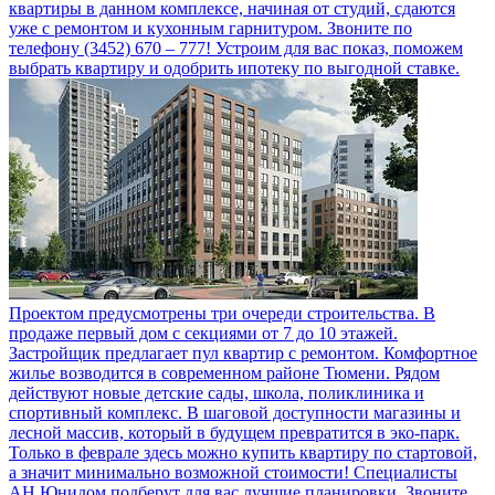
квартиры в данном комплексе, начиная от студий, сдаются
уже с ремонтом и кухонным гарнитуром. Звоните по
телефону (3452) 670 – 777! Устроим для вас показ, поможем
выбрать квартиру и одобрить ипотеку по выгодной ставке.
Проектом предусмотрены три очереди строительства. В
продаже первый дом с секциями от 7 до 10 этажей.
Застройщик предлагает пул квартир с ремонтом. Комфортное
жилье возводится в современном районе Тюмени. Рядом
действуют новые детские сады, школа, поликлиника и
спортивный комплекс. В шаговой доступности магазины и
лесной массив, который в будущем превратится в эко-парк.
Только в феврале здесь можно купить квартиру по стартовой,
а значит минимально возможной стоимости! Специалисты
АН Юнидом подберут для вас лучшие планировки. Звоните