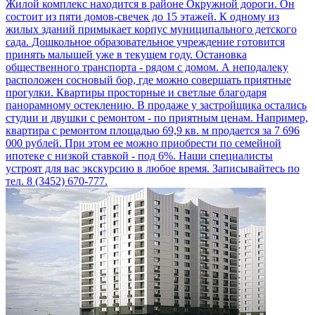
Жилой комплекс находится в районе Окружной дороги. Он
состоит из пяти домов-свечек до 15 этажей. К одному из
жилых зданий примыкает корпус муниципального детского
сада. Дошкольное образовательное учреждение готовится
принять малышей уже в текущем году. Остановка
общественного транспорта - рядом с домом. А неподалеку
расположен сосновый бор, где можно совершать приятные
прогулки. Квартиры просторные и светлые благодаря
панорамному остеклению. В продаже у застройщика остались
студии и двушки с ремонтом - по приятным ценам. Например,
квартира с ремонтом площадью 69,9 кв. м продается за 7 696
000 рублей. При этом ее можно приобрести по семейной
ипотеке с низкой ставкой - под 6%. Наши специалисты
устроят для вас экскурсию в любое время. Записывайтесь по
тел. 8 (3452) 670-777.