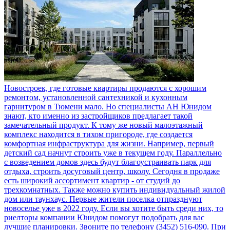
Новостроек, где готовые квартиры продаются с хорошим
ремонтом, установленной сантехникой и кухонным
гарнитуром в Тюмени мало. Но специалисты АН Юнидом
знают, кто именно из застройщиков предлагает такой
замечательный продукт. К тому же новый малоэтажный
комплекс находится в тихом пригороде, где создается
комфортная инфраструктура для жизни. Например, первый
детский сад начнут строить уже в текущем году. Параллельно
с возведением домов здесь будут благоустраивать парк для
отдыха, строить досуговый центр, школу. Сегодня в продаже
есть широкий ассортимент квартир - от студий до
трехкомнатных. Также можно купить индивидуальный жилой
дом или таунхаус. Первые жители поселка отпразднуют
новоселье уже в 2022 году. Если вы хотите быть среди них, то
риелторы компании Юнидом помогут подобрать для вас
лучшие планировки. Звоните по телефону (3452) 516-090. При