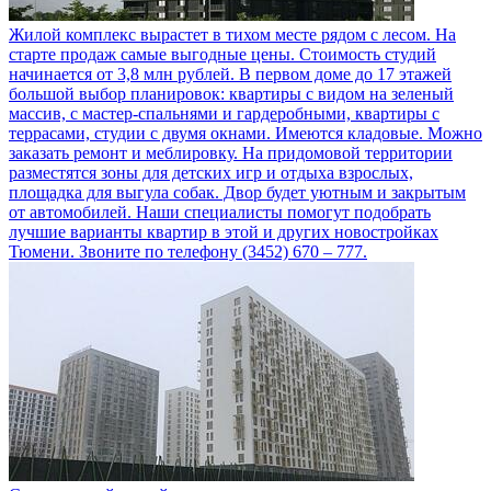
Жилой комплекс вырастет в тихом месте рядом с лесом. На
старте продаж самые выгодные цены. Стоимость студий
начинается от 3,8 млн рублей. В первом доме до 17 этажей
большой выбор планировок: квартиры с видом на зеленый
массив, с мастер-спальнями и гардеробными, квартиры с
террасами, студии с двумя окнами. Имеются кладовые. Можно
заказать ремонт и меблировку. На придомовой территории
разместятся зоны для детских игр и отдыха взрослых,
площадка для выгула собак. Двор будет уютным и закрытым
от автомобилей. Наши специалисты помогут подобрать
лучшие варианты квартир в этой и других новостройках
Тюмени. Звоните по телефону (3452) 670 – 777.