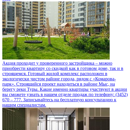
Акция проходит у проверенного застройщика – можно
приобрести квартиру со скидкой как в готовом доме, так и в
строящемся. Готовый жилой комплекс расположен в
экологически чистом районе города, рядом с «Комарова-
парк». Строящийся проект находиться в районе Мыс, на
берегу реки Туры. Какие именно квартиры участвуют в акции
вы сможете узнать в нашем отделе продаж по телефону: (3452)
670 – 777. Записывайтесь на бесплатную консультацию к
нашим специалистам.