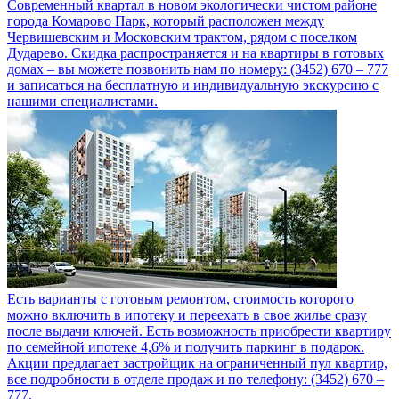
Современный квартал в новом экологически чистом районе
города Комарово Парк, который расположен между
Червишевским и Московским трактом, рядом с поселком
Дударево. Скидка распространяется и на квартиры в готовых
домах – вы можете позвонить нам по номеру: (3452) 670 – 777
и записаться на бесплатную и индивидуальную экскурсию с
нашими специалистами.
Есть варианты с готовым ремонтом, стоимость которого
можно включить в ипотеку и переехать в свое жилье сразу
после выдачи ключей. Есть возможность приобрести квартиру
по семейной ипотеке 4,6% и получить паркинг в подарок.
Акции предлагает застройщик на ограниченный пул квартир,
все подробности в отделе продаж и по телефону: (3452) 670 –
777.