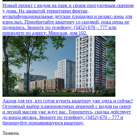
Новый проект с видом на парк и своим прогулочным сквером
у дома. На закрытой территории фонтан,
мультифункциональные детские площадки и релакс-зоны для
взрослых. Приобретайте квартиру со скидкой, пока цены не
поднялись. Звоните по телефону: (3452) 670 – 777 или
приходите по адресу: Минская, дом 102.
Акция для тех, кто готов купить квартиру уже здесь и сейчас!
Огромный выбор планировочных решений с видом на сквер
и лесной массив уже ждут вас. Торопитесь, скидка действует
до конца месяца. Звоните по телефону: (3452) 670 – 777 и
бронируйте понравившуюся квартиру.
Тюмень