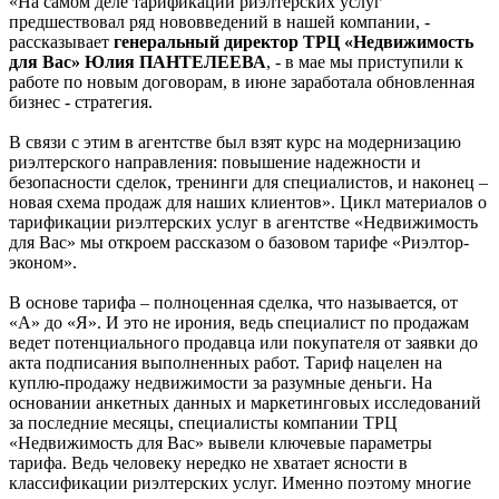
«На самом деле тарификации риэлтерских услуг
предшествовал ряд нововведений в нашей компании, -
рассказывает
генеральный директор ТРЦ «Недвижимость
для Вас» Юлия ПАНТЕЛЕЕВА
, - в мае мы приступили к
работе по новым договорам, в июне заработала обновленная
бизнес - стратегия.
В связи с этим в агентстве был взят курс на модернизацию
риэлтерского направления: повышение надежности и
безопасности сделок, тренинги для специалистов, и наконец –
новая схема продаж для наших клиентов». Цикл материалов о
тарификации риэлтерских услуг в агентстве «Недвижимость
для Вас» мы откроем рассказом о базовом тарифе «Риэлтор-
эконом».
В основе тарифа – полноценная сделка, что называется, от
«А» до «Я». И это не ирония, ведь специалист по продажам
ведет потенциального продавца или покупателя от заявки до
акта подписания выполненных работ. Тариф нацелен на
куплю-продажу недвижимости за разумные деньги. На
основании анкетных данных и маркетинговых исследований
за последние месяцы, специалисты компании ТРЦ
«Недвижимость для Вас» вывели ключевые параметры
тарифа. Ведь человеку нередко не хватает ясности в
классификации риэлтерских услуг. Именно поэтому многие