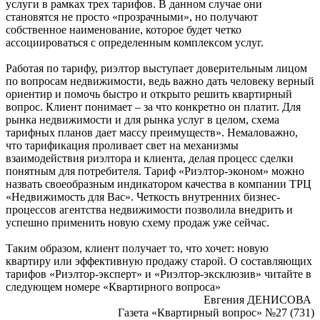
услуги в рамках трех тарифов. В данном случае они
становятся не просто «прозрачными», но получают
собственное наименование, которое будет четко
ассоциироваться с определенным комплексом услуг.
Работая по тарифу, риэлтор выступает доверительным лицом
по вопросам недвижимости, ведь важно дать человеку верный
ориентир и помочь быстро и открыто решить квартирный
вопрос. Клиент понимает – за что конкретно он платит. Для
рынка недвижимости и для рынка услуг в целом, схема
тарифных планов дает массу преимуществ». Немаловажно,
что тарификация проливает свет на механизмы
взаимодействия риэлтора и клиента, делая процесс сделки
понятным для потребителя. Тариф «Риэлтор-эконом» можно
назвать своеобразным индикатором качества в компании ТРЦ
«Недвижимость для Вас». Четкость внутренних бизнес-
процессов агентства недвижимости позволила внедрить и
успешно применить новую схему продаж уже сейчас.
Таким образом, клиент получает то, что хочет: новую
квартиру или эффективную продажу старой. О составляющих
тарифов «Риэлтор-эксперт» и «Риэлтор-эксклюзив» читайте в
следующем номере «Квартирного вопроса»
Евгения ДЕНИСОВА
Газета «Квартирный вопрос» №27 (731)