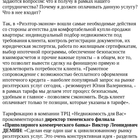
задаются вопросом: что я получу в рамках нашего
сотрудничества? Почему я должен оплачивать данную услугу?
Что в нее входит?
Так, в «Риэлтор-эконом» вошли самые необходимые действия
со стороны агентства для комфортабельной купли-продажи
квартиры: индивидуальный подбор недвижимости под
требования клиента, контроль регистрации документов, их
юридическая экспертиза, работа по жилищным сертификатам,
выбор ипотечной программы, обеспечение безопасности
взаиморасчетов и прочие важные пункты – в общем, все то,
что позволит вывести сделку на финишную прямую и
удовлетворить потребности клиента. «Грамотное
сопровождение с возможностью бесплатного оформления
ипотечного кредита – наиболее популярный запрос на рынке
риэлтерских услуг сегодня, - резюмирует Юлия Валериевна, -
в рамках тарифа мы делаем этот процесс безопасным,
удобным и главное - позволяем сэкономить. Ведь клиент
оплачивает только те позиции, которые указаны в тарифе».
Тарификацию в компании ТРЦ «Недвижимость для Вас»
прокомментировал
директор тюменского филиала
«Приполярного коммерческого банка» Виктор Леонидович
ДЕМИН
: «Сделан еще один шаг к цивилизованному рынку
риэлтерских услуг. Это очень конструктивная идея - разделить