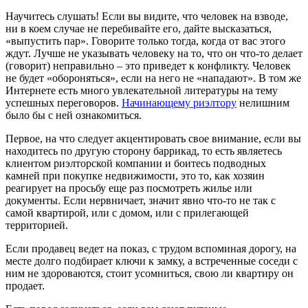
Научитесь слушать! Если вы видите, что человек на взводе,
ни в коем случае не перебивайте его, дайте высказаться,
«выпустить пар». Говорите только тогда, когда от вас этого
ждут. Лучше не указывать человеку на то, что он что-то делает
(говорит) неправильно – это приведет к конфликту. Человек
не будет «обороняться», если на него не «нападают». В том же
Интернете есть много увлекательной литературы на тему
успешных переговоров.
Начинающему риэлтору
нелишним
было бы с ней ознакомиться.
Первое, на что следует акцентировать свое внимание, если вы
находитесь по другую сторону баррикад, то есть являетесь
клиентом риэлторской компании и боитесь подводных
камней при покупке недвижимости, это то, как хозяин
реагирует на просьбу еще раз посмотреть жилье или
документы. Если нервничает, значит явно что-то не так с
самой квартирой, или с домом, или с прилегающей
территорией.
Если продавец ведет на показ, с трудом вспоминая дорогу, на
месте долго подбирает ключи к замку, а встреченные соседи с
ним не здороваются, стоит усомниться, свою ли квартиру он
продает.