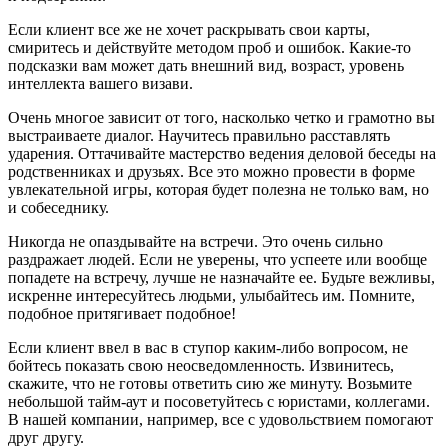
Если клиент все же не хочет раскрывать свои карты,
смиритесь и действуйте методом проб и ошибок. Какие-то
подсказки вам может дать внешний вид, возраст, уровень
интеллекта вашего визави.
Очень многое зависит от того, насколько четко и грамотно вы
выстраиваете диалог. Научитесь правильно расставлять
ударения. Оттачивайте мастерство ведения деловой беседы на
родственниках и друзьях. Все это можно провести в форме
увлекательной игры, которая будет полезна не только вам, но
и собеседнику.
Никогда не опаздывайте на встречи. Это очень сильно
раздражает людей. Если не уверены, что успеете или вообще
попадете на встречу, лучше не назначайте ее. Будьте вежливы,
искренне интересуйтесь людьми, улыбайтесь им. Помните,
подобное притягивает подобное!
Если клиент ввел в вас в ступор каким-либо вопросом, не
бойтесь показать свою неосведомленность. Извинитесь,
скажите, что не готовы ответить сию же минуту. Возьмите
небольшой тайм-аут и посоветуйтесь с юристами, коллегами.
В нашей компании, например, все с удовольствием помогают
друг другу.