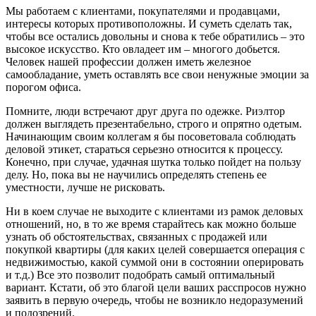
Мы работаем с клиентами, покупателями и продавцами,
интересы которых противоположны. И суметь сделать так,
чтобы все остались довольны и снова к тебе обратились – это
высокое искусство. Кто овладеет им – многого добьется.
Человек нашей профессии должен иметь железное
самообладание, уметь оставлять все свои ненужные эмоции за
порогом офиса.
Помните, люди встречают друг друга по одежке. Риэлтор
должен выглядеть презентабельно, строго и опрятно одетым.
Начинающим своим коллегам я бы посоветовала соблюдать
деловой этикет, стараться серьезно относится к процессу.
Конечно, при случае, удачная шутка только пойдет на пользу
делу. Но, пока вы не научились определять степень ее
уместности, лучше не рисковать.
Ни в коем случае не выходите с клиентами из рамок деловых
отношений, но, в то же время старайтесь как можно больше
узнать об обстоятельствах, связанных с продажей или
покупкой квартиры (для каких целей совершается операция с
недвижимостью, какой суммой они в состоянии оперировать
и т.д.) Все это позволит подобрать самый оптимальный
вариант. Кстати, об это благой цели ваших расспросов нужно
заявить в первую очередь, чтобы не возникло недоразумений
и подозрений.