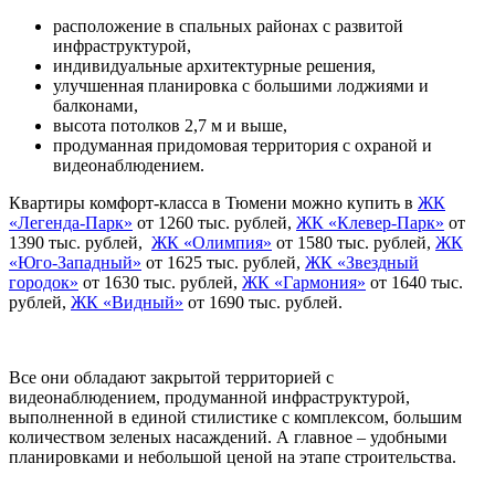
расположение в спальных районах с развитой
инфраструктурой,
индивидуальные архитектурные решения,
улучшенная планировка с большими лоджиями и
балконами,
высота потолков 2,7 м и выше,
продуманная придомовая территория с охраной и
видеонаблюдением.
Квартиры комфорт-класса в Тюмени можно купить в
ЖК
«Легенда-Парк»
от 1260 тыс. рублей,
ЖК «Клевер-Парк»
от
1390 тыс. рублей,
ЖК «Олимпия»
от 1580 тыс. рублей,
ЖК
«Юго-Западный»
от 1625 тыс. рублей,
ЖК «Звездный
городок»
от 1630 тыс. рублей,
ЖК «Гармония»
от 1640 тыс.
рублей,
ЖК «Видный»
от 1690 тыс. рублей.
Все они обладают закрытой территорией с
видеонаблюдением, продуманной инфраструктурой,
выполненной в единой стилистике с комплексом, большим
количеством зеленых насаждений. А главное – удобными
планировками и небольшой ценой на этапе строительства.