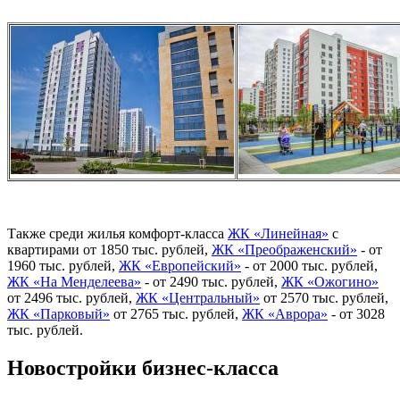
Также среди жилья комфорт-класса
ЖК «Линейная»
с
квартирами от 1850 тыс. рублей,
ЖК «Преображенский»
- от
1960 тыс. рублей,
ЖК «Европейский»
- от 2000 тыс. рублей,
ЖК «На Менделеева»
- от 2490 тыс. рублей,
ЖК «Ожогино»
от 2496 тыс. рублей,
ЖК «Центральный»
от 2570 тыс. рублей,
ЖК «Парковый»
от 2765 тыс. рублей,
ЖК «Аврора»
- от 3028
тыс. рублей.
Новостройки бизнес-класса