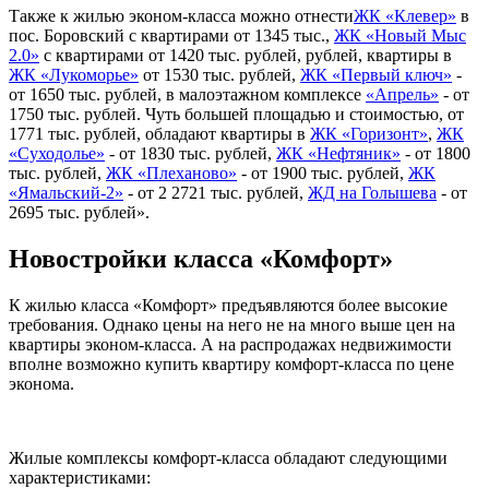
Также к жилью эконом-класса можно отнести
ЖК «Клевер»
в
пос. Боровский с квартирами от 1345 тыс.,
ЖК «Новый Мыс
2.0»
с квартирами от 1420 тыс. рублей, рублей, квартиры в
ЖК «Лукоморье»
от 1530 тыс. рублей,
ЖК «Первый ключ»
-
от 1650 тыс. рублей, в малоэтажном комплексе
«Апрель»
- от
1750 тыс. рублей. Чуть большей площадью и стоимостью, от
1771 тыс. рублей, обладают квартиры в
ЖК «Горизонт»
,
ЖК
«Суходолье»
- от 1830 тыс. рублей,
ЖК «Нефтяник»
- от 1800
тыс. рублей,
ЖК «Плеханово»
- от 1900 тыс. рублей,
ЖК
«Ямальский-2»
- от 2 2721 тыс. рублей,
ЖД на Голышева
- от
2695 тыс. рублей».
Новостройки класса «Комфорт»
К жилью класса «Комфорт» предъявляются более высокие
требования. Однако цены на него не на много выше цен на
квартиры эконом-класса. А на распродажах недвижимости
вполне возможно купить квартиру комфорт-класса по цене
эконома.
Жилые комплексы комфорт-класса обладают следующими
характеристиками: