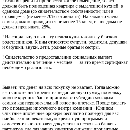
! Если вы решили приобрести жилое помещение, то это
должна быть полноценная квартира с выделенной кухней, в
сданном доме (со свидетельством собственности) или в
строящемся (не менее 70% готовности). На каждого члена
семьи должно приходиться не менее 15 кв. м, износ дома не
должен превышать 25%.
! На социальную выплату нельзя купить жилье у близких
родственников. К ним относятся: супруги, родители, дедушки
и бабушки, внуки, дети, родные братья и сестры.
! Свидетельство о предоставлении социальных выплат
действительно в течение 7 месяцев — за это время сертификат
необходимо реализовать.
Бывает, что денег на всю покупку не хватает. Тогда можно
взять ипотечный кредит на недостающую сумму, поскольку
многие крупные банки принимают субсидию молодым
семьям как первоначальный взнос по ипотеке. Проще сделать
это с помощью ипотечного центра компании «Юнидом».
Опытные ипотечные брокеры бесплатно подберут для вас
наиболее привлекательную кредитную программу и
самостоятельно отправят документы в несколько банков-
партнеров, где для наших клиентов снижены процентные