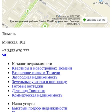
Работает на API 2ГИС
Лицензионное соглашение
Доехать с 2ГИС
Для корректной работы Raster JS API нужен ключ. Помощь:
api@2gis.ru
Тюмень
Минская, 102
+7 3452 670 777
Каталог недвижимости
Квартиры в новостройках Тюмени
Вторичное жилье в Тюмени
Загородная недвижимость
Земельные участки в пригороде
Готовые коттеджи
Дачи под Тюменью
Коммерческая недвижимость
Наши услуги
Быстрый подбор недвижимости