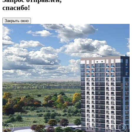
спасибо!
Работает на API 2ГИС
Лицензионное соглашение
Доехать с 2ГИС
Для корректной работы Raster JS API нужен ключ. Помощь:
api@2gis.ru
Закрыть окно