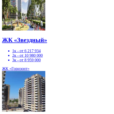
ЖК «Звездный»
1к - от 6 217 934
2к - от 10 980 000
3к - от 8 959 000
ЖК «Горизонт»