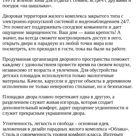
199 га зеленой зоны для отдыха с семьей, встреч с друзьями и
поездок «на шашлыки».
Дворовая территория жилого комплекса закрытого типа с
электронно-пропускной системой и видеонаблюдением 24/7.
Это помогает поддерживать соседское комьюнити и дает
ощущение защищенности. Ваш дом — ваша крепость! А
значит, вы всегда сможете контролировать доступ в него,
открыть двери в парадную из любой точки мира или
посмотреть, кто приходил в гости, пока вы были на работе.
Продуманная организация дворового пространства поможет
каждому с удовольствием провести время на свежем воздухе,
независимо от возраста и увлечения. Для обустройства
детских площадок используются только экологичные
материалы. Качели, карусели и другие объекты в деревянном
исполнении не только невероятно стильные, но и безопасные.
Площадки двора плавно перетекают одна в другую, а
разделением служит живая изгородь, которая создает
дополнительный комфорт, дарит ощущение уединенности и
служит прекрасным украшением двора.
Утонченность, легкость и свобода – основная идея,
заложенная в дизайн парадных жилого комплекса «Облака».
Стиль и современность уровня комфорт-класса. Интерьер