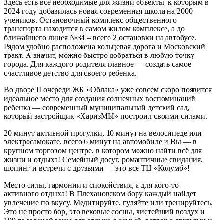
Здесь есть все необходимые для жизни объекты, к которым в
2024 году добавилась новая современная школа на 2000
учеников. Остановочный комплекс общественного
транспорта находится в самом жилом комплексе, а до
ближайшего лицея №34 – всего 2 остановки на автобусе.
Рядом удобно расположена кольцевая дорога и Московский
тракт. А значит, можно быстро добраться в любую точку
города. Для каждого родителя главное — создать самое
счастливое детство для своего ребенка.
Во дворе II очереди ЖК «Облака» уже совсем скоро появится
идеальное место для создания солнечных воспоминаний
ребенка — современный муниципальный детский сад,
который застройщик «ХаризМЫ» построил своими силами.
20 минут активной прогулки, 10 минут на велосипеде или
электросамокате, всего 6 минут на автомобиле и Вы — в
крупном торговом центре, в котором можно найти всё для
жизни и отдыха! Семейный досуг, романтичные свидания,
шопинг и встречи с друзьями — это всё ТЦ «Колумб»!
Место силы, гармонии и спокойствия, а для кого-то —
активного отдыха! В Плехановском бору каждый найдет
увлечение по вкусу. Медитируйте, гуляйте или тренируйтесь.
Это не просто бор, это вековые сосны, чистейший воздух и