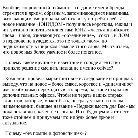
Вообще, современный нэйминг – создание имени бренда –
стремится к ярким, образным, запоминающимся названиям,
вызывающим эмоциональный отклик у потребителей. И
новое название «ЮНИДОМ» получилось коротким, емким и
интуитивно понятным клиентам: ЮНИ - часть английского
слова – union, означающего «объединение», «союз», и ДОМ –
в переводе не нуждается, это не только «дом», но
недвижимость в широком смысле этого слова. Мы считаем,
что новое имя более удачное и более понятное.
- Почему такое крупное и известное в городе агентство
приняло решение сменить название именно сейчас?
- Компания провела маркетинговое исследование и пришла к
выводу, что на новое – более емкое, короткое и «динамичное»
имя необходимо переходить в это время, на этапе открытия
дополнительных офисов. Чтобы не терять наших старых
клиентов, которые, может быть, не сразу узнают о новом
наименовании, бывшее название «Недвижимость для Вас» мы
пока оставили в качестве слогана. Но в будущем мы от него
тоже отойдем и придумаем что-нибудь более яркое и
актуальное.
- Почему «без помпы и фотовспышек»?