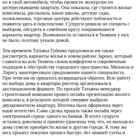
их в свой автомобиль, чтобы провести экскурсию по
интересовавшему кварталу. Она показала, где строятся жилые
комплексы, рассказала, какие школы, детские сады,
поликлиники, торговые центры действуют поблизости и
появятся здесь в перспективе. Супруги решили не спешить с
выбором, обсудить в семейном кругу понравившиеся
варианты квартир. Возможности оставаться в Тюмени у них
не было, поэтому уехали домой.
Тем временем Татьяна Губенко предложила им также
рассмотреть варианты жилья в новом районе Зареки, который
славится на всю Тюмень своим комфортом и современным
подходом к обустройству городского пространства. Михаила и
Ларису заинтересовало предложение нашего специалиста.
При этом им не пришлось возвращаться обратно. Всю работу
по выбору дома и квартиры риелтор организовала в
дистанционном формате. По просьбе Татьяны менеджер
строительной компании провел онлайн презентацию жилого
комплекса, в результате которой северяне выбрали
двухкомнатную квартиру. Ипотека была оформлена через
наше агентство. Сама сделка прошла также онлайн через
электронный сервис одного из банков. В итоге супруги
остались довольны и приятно удивлены тем, что, не выходя из
дома сумели приобрести жилье в другом городе. К тому же
весь процесс покупки прошел быстро, без лишней суеты и