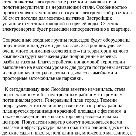
стеклопакетом, электрические розетки и выключатели,
полотенцесушители из нержавеющей стали. Особенностью
проекта является установка на кухне электрической розетки в
30 см от потолка для монтажа вытяжки. Застройщик
установит счетчики холодной и горячей воды. Счетчик
электроэнергии будет размещен непосредственно в квартире.
Современные входные группы подъездов будут оборудованы
поручнями и пандусами для колясок. Застройщик уделяет
очень много внимания озеленению – на территории жилого
комплекса будут высажены уже подрощенные деревья,
разбиты газоны. Благоустройство придомовой территории
выполнено на высоком уровне: для досуга построены детская
и спортивная площадки, зоны отдыха со скамейками и
просторные автомобильные парковки.
«К сегодняшнему дню Лесобаза заметно изменилась, стала
перспективным и благоустроенным районом с огромным
потенциалом роста. Генеральный план города Тюмени
подразумевает интенсивное развитие и застройку района:
планируется организация красивой площади с фонтаном, а
также возведение нескольких торгово-развлекательных
центров. Покупатели квартир смогут пользоваться всеми
благами инфраструктуры давно обжитого района: здесь есть
детские сады и школы, поликлиники, множество магазинов, в