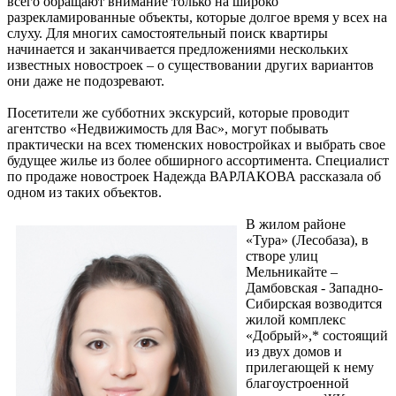
всего обращают внимание только на широко
разрекламированные объекты, которые долгое время у всех на
слуху. Для многих самостоятельный поиск квартиры
начинается и заканчивается предложениями нескольких
известных новостроек – о существовании других вариантов
они даже не подозревают.
Посетители же субботних экскурсий, которые проводит
агентство «Недвижимость для Вас», могут побывать
практически на всех тюменских новостройках и выбрать свое
будущее жилье из более обширного ассортимента. Специалист
по продаже новостроек Надежда ВАРЛАКОВА рассказала об
одном из таких объектов.
В жилом районе
«Тура» (Лесобаза), в
створе улиц
Мельникайте –
Дамбовская - Западно-
Сибирская возводится
жилой комплекс
«Добрый»,* состоящий
из двух домов и
прилегающей к нему
благоустроенной